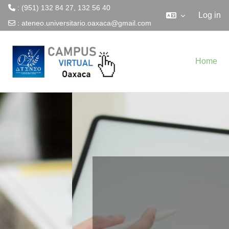
: (951) 132 84 27, 132 56 40
Log in
:
ateneo.universitario.oaxaca@gmail.com
Skip to main content
Home