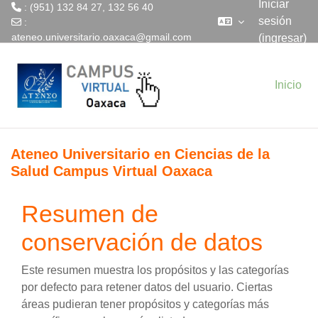
Iniciar
: (951) 132 84 27, 132 56 40
sesión
:
ateneo.universitario.oaxaca@gmail.com
(ingresar)
Saltar al contenido principal
Inicio
Ateneo Universitario en Ciencias de la
Salud Campus Virtual Oaxaca
Resumen de
conservación de datos
Este resumen muestra los propósitos y las categorías
por defecto para retener datos del usuario. Ciertas
áreas pudieran tener propósitos y categorías más